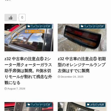
0
フェアレディZ Z32
フェアレディZ Z32
z32 中古車の注意点⑥ 2シ
z32 中古車の注意点⑤ 初期
ーター用クォーターガラス
型のオレンジテールランプ
助手席側は製廃。R側水切
左側はすでに製廃
りモールが割れて残念な外
December 24, 2025
観になる
August 7, 2026
フェアレディZ Z32
お役立ち知識